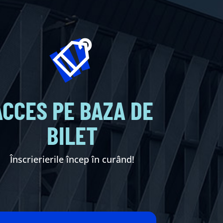
ACCES PE BAZA DE
BILET
Înscrierierile încep în curând!