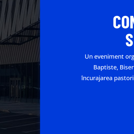
CO
S
Un eveniment org
Baptiste, Bise
încurajarea pastorilo