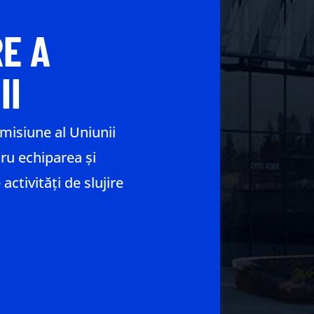
E A
II
isiune al Uniunii
ru echiparea și
 activități de slujire